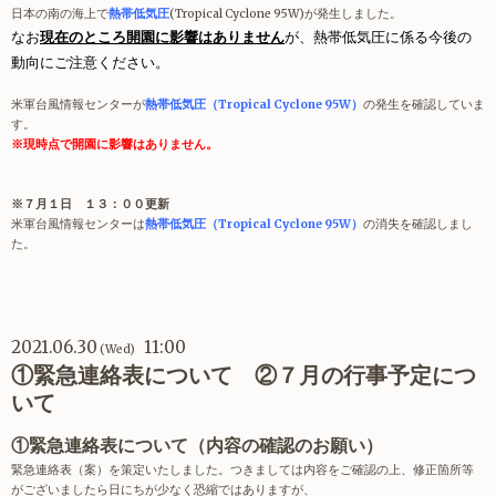
日本の南の海上で
熱帯低気圧
(Tropical Cyclone 95W)が発生しました。
なお
現在のところ開園に影響はありません
が、熱帯低気圧に係る今後の
動向にご注意ください。
米軍台風情報センターが
熱帯低気圧（Tropical Cyclone 95W）
の発生を確認していま
す。
※現時点で開園に影響はありません。
※７月１日 １３：００更新
米軍台風情報センターは
熱帯低気圧（Tropical Cyclone 95W）
の消失を確認しまし
た。
2021.06.30
11:00
(Wed)
①緊急連絡表について ②７月の行事予定につ
いて
①緊急連絡表について（内容の確認のお願い）
緊急連絡表（案）を策定いたしました。つきましては内容をご確認の上、修正箇所等
がございましたら日にちが少なく恐縮ではありますが、