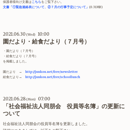
保護者様向け文書は
こちら
をご覧下さい。
文書「①緊急連絡表について、②７月の行事予定について」
(0.31MB)
2021.06.30
10:00
(Wed)
園だより・給食だより（７月号）
・園だより（７月号）
・給食だより（７月号）
を掲載しました。
園だより →
http://junkou.net/free/newsletter
給食だより→
http://junkou.net/free/schoollunch
2021.06.28
07:00
(Mon)
「社会福祉法人同朋会 役員等名簿」の更新に
ついて
社会福祉法人同朋会の役員等名簿を更新しました。