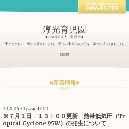
0966-82-3559
淳光育児園
■ 社会福祉法人 同 朋 会 ■
子どもたちに 豊かな現在(いま)を 明るい未来(あした)を 幸せな過去(きおく)を
MENU
■新着情報■
2021.06.30
13:00
(Wed)
※７月１日 １３：００更新 熱帯低気圧（Tr
opical Cyclone 95W）の発生について