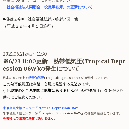
詳細につきましては、以下をご覧下さい。
「
社会福祉法人同朋会 役員等名簿
」の更新について
■根拠法令■
社会福祉法第59条第2項、他
（
平成２９年４月１日施行）
2021.06.21
11:30
(Mon)
※6/23 11:00更新 熱帯低気圧(Tropical Depr
ession 06W)の発生について
日本の南の海上で
熱帯低気圧
(
Tropical Depression 06W)
が発生しました。
この熱帯低気圧は今後、台風に発達する見込みです。
なお
現在のところ開園に影響はありません
が、熱帯低気圧に係る今後の
動向にご注意ください。
米軍台風情報センター「Tropical Depression 06W
」
米軍台風情報センターが
「Tropical Depression 06W」
の発生を確認しています。
※現時点で開園に影響はありません。