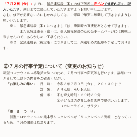
「７月２日（金）」
までに、
緊急連絡表（案）の修正箇所に
赤ペン
で修正内容をご記
入いただき
、期日までに提出
していただきますようお願い申し上げます。
なお、修正が必要ない方におかれましては、ご家庭で確実に破棄して頂きますようお
願いいたします。
※１ 緊急連絡表（案）につきましては、降園時の直接配布とさせて頂きます。
また緊急連絡表（案）は、個人情報保護のため当ホームページには掲載出
来ませんので、あらかじめご了承ください。
※２ 緊急連絡表（確定版）につきましては、来週初めの配布を予定しておりま
す。
②７月の行事予定について（変更のお知らせ）
新型コロナウィルス感染拡大防止のため、７月の行事の変更等を行います。詳細につ
きましては以下の内容をご確認ください。
「お楽しみの集い」
日 時： 令和３年７月９日（金）、２０：３０まで
対 象： きりん組、らいおん組
備 考： ①お迎え時刻：２０時３０分
②子ども達の夕食は保育園内で提供いたします。
（カレーライス、サラダ）
「夏 ま つ り」
新型コロナウィルスの熊本県リスクレベルが「リスクレベル３警報」となってい
るため、７月の開催は見送ります。