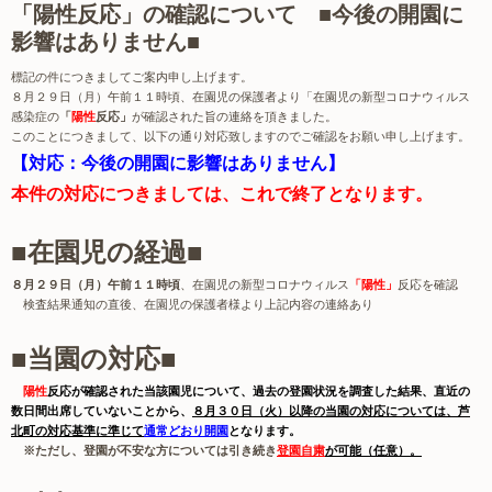
「陽性反応」の確認について ■今後の開園に
影響はありません■
標記の件につきましてご案内申し上げます。
８月２９日（月）午前１１時頃、在園児の保護者より「在園児の新型コロナウィルス
感染症の
「
陽性
反応」
が確認された旨の連絡を頂きました。
このことにつきまして、以下の通り対応致しますのでご確認をお願い申し上げます。
【対応：今後の開園に影響はありません】
本件の対応につきましては、これで終了となります。
■在園児の経過■
８月２９日（月）午前１１時頃
、在園児の新型コロナウィルス
「陽性」
反応を確認
検査結果通知の直後、在園児の保護者様より上記内容の連絡あり
■当園の対応■
陽性
反応が確認された当該園児について、過去の登園状況を調査した結果、直近の
数日間出席していないことから、
８月３０日（火）以降の当園の対応については、芦
北町の対応基準に準じて
通常どおり
開園
となります。
※ただし、登園が不安な方については引き続き
登園
自粛
が可能（任意）。