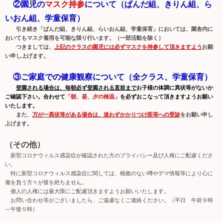
②園児の
マスク持参
について（ぱんだ組、きりん組、ら
いおん組、学童保育）
引き続き「ぱんだ組、きりん組、らいおん組、学童保育」においては、園舎内に
おいてもマスク着用を可能な限り行います。（一部活動を除く）
つきましては、
上記のクラスの園児には必ずマスクを持参して頂きますよう
お願
い申し上げます。
③ご家庭での健康観察について（全クラス、学童保育）
登園される場合は、毎朝必ず登園される直前まで
お子様の体調に異状等がないか
ご確認下さい。合わせて
「朝、昼、夕の検温」
を必ずおこなって頂きますようお願い
いたします。
また、
万が一異状等がある場合は、迷わずかかりつけ医等への受診
をお願い申し
上げます。
（その他）
新型コロナウィルス感染症が確認された方のプライバシー及び人権にご配慮くださ
い。
特に新型コロナウィルス感染症に関しては、根拠のない噂やデマ情報等により心に
傷を負う方々が後を絶ちません。
個人の人権には最大限にご配慮頂きますようお願いいたします。
お問い合わせ等がございましたら、ご遠慮なくご連絡ください。（平日 午前９時
～午後５時）