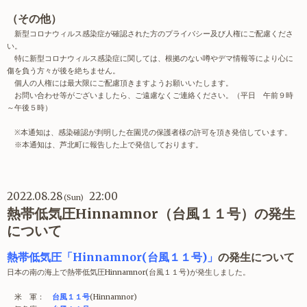
（その他）
新型コロナウィルス感染症が確認された方のプライバシー及び人権にご配慮くださ
い。
特に新型コロナウィルス感染症に関しては、根拠のない噂やデマ情報等により心に
傷を負う方々が後を絶ちません。
個人の人権には最大限にご配慮頂きますようお願いいたします。
お問い合わせ等がございましたら、ご遠慮なくご連絡ください。（平日 午前９時
～午後５時）
※
本通知は、感染確認が判明した在園児の保護者様の許可を頂き発信しています。
※本通知は、芦北町に報告した上で発信しております。
2022.08.28
22:00
(Sun)
熱帯低気圧Hinnamnor（台風１１号）の発生
について
熱帯低気圧「Hinnamnor(台風１１号)
」
の発生について
日本の南の海上で熱帯低気圧Hinnamnor(台風１１号)が発生しました。
米 軍：
台風１１号
(Hinnamnor)