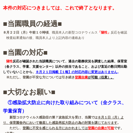
本件の対応につきましては、これで終了となります。
■当園職員の経過■
８月２２日（月）午前１０時頃
、職員本人の新型コロナウィルス
「陽性」
反応を確認
検査結果通知の後、職員本人より上記内容の連絡あり
■当園の対応■
陽性
反応が確認された当該職員について、過去の勤務状況を調査した結果、保育室
（各クラス、学童、支援センター）以外の担当であること、および直近の数日間出勤
していないことから、
８月２１日掲載【１報】の対応内容に変更はありません
。
※ただし、登園が不安な方については引き続き
登園
自粛
が可能（任意）。
■大切なお願い■
①
感染拡大防止に向けた取り組み
について（全クラス、
学童保育）
新型コロナウィルス感染症の第７波急拡大を受け、当園では
８月１日（月）よ
り、保育園舎内において徹底した感染再拡大防止の為の対策を講じております
。
ただし、
登園に不安を感じられる方におかれましては
登園の自粛が可能
です。