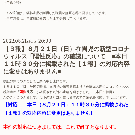
～午後５時）
※
本通知は、感染確認が判明した職員の許可を得て発信しています。
※本通知は、芦北町に報告した上で発信しております。
2022.08.21
20:00
(Sun)
【３報】８月２１日（日）在園児の新型コロナ
ウィルス「陽性反応」の確認について ■本日
１１時３０分に掲載された【１報】の対応内容
に変更はありません■
標記の件につきましてご案内申し上げます。
８月２１日（日）午後７時頃、在園児の保護者様より「在園児の新型コロナウィルス
感染症の
「
陽性
反応」
が確認された旨の連絡を頂きました。（本日３件目）
このことにつきまして、以下の通り対応致しますのでご確認をお願い申し上げます。
【対応： 本日（８月２１日）１１時３０分に掲載された
【１報】の対応内容に変更はありません】
本件の対応につきましては、これで終了となります。