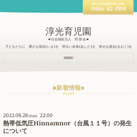
0966-82-3559
淳光育児園
■ 社会福祉法人 同 朋 会 ■
子どもたちに 豊かな現在(いま)を 明るい未来(あした)を 幸せな過去(きおく)を
MENU
■新着情報■
2022.08.28
22:00
(Sun)
熱帯低気圧Hinnamnor（台風１１号）の発生
について