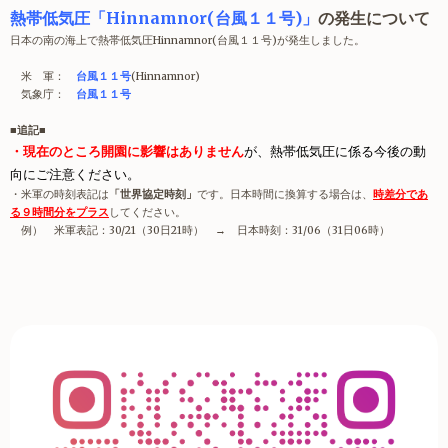
熱帯低気圧「Hinnamnor(台風１１号)
」
の発生について
日本の南の海上で熱帯低気圧Hinnamnor(台風１１号)が発生しました。
米 軍：
台風１１号
(Hinnamnor)
気象庁：
台風１１号
■追記■
・現在のところ開園に影響はありません
が、熱帯低気圧に係る今後の動
向にご注意ください。
・米軍の時刻表記は
「世界協定時刻」
です。日本時間に換算する場合は、
時差分であ
る９時間分をプラス
してください。
例） 米軍表記：30/21（30日21時） → 日本時刻：31/06（31日06時）