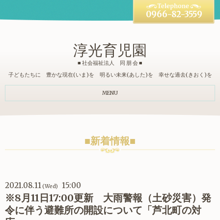
0966-82-3559
淳光育児園
■ 社会福祉法人 同 朋 会 ■
子どもたちに 豊かな現在(いま)を 明るい未来(あした)を 幸せな過去(きおく)を
MENU
■新着情報■
2021.08.11
15:00
(Wed)
※8月11日17:00更新 大雨警報（土砂災害）発
令に伴う避難所の開設について「芦北町の対