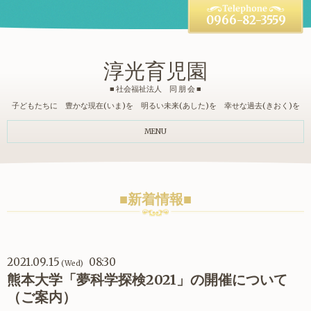
0966-82-3559
淳光育児園
■ 社会福祉法人 同 朋 会 ■
子どもたちに 豊かな現在(いま)を 明るい未来(あした)を 幸せな過去(きおく)を
MENU
■新着情報■
2021.09.15
08:30
(Wed)
熊本大学「夢科学探検2021」の開催について
（ご案内）