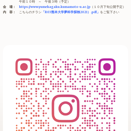
午前１０時 ～ 午後３時（予定）
会 場：
https://www.yumekagaku.kumamoto-u.ac.jp
（１０月下旬公開予定）
内 容：
こちらのチラシ
「R03熊本大学夢科学探検2021）.pdf」
をご覧下さい