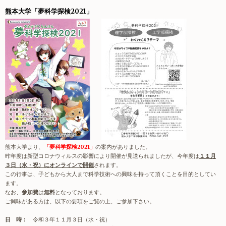
熊本大学「夢科学探検2021」
熊本大学より、
「夢科学探検2021」
の案内がありました。
昨年度は新型コロナウィルスの影響により開催が見送られましたが、今年度は
１１月
３日（水・祝）にオンラインで開催
されます。
この行事は、子どもから大人まで科学技術への興味を持って頂くことを目的としてい
ます。
なお、
参加費
は
無料
となっております。
ご興味がある方は、以下の要項をご覧の上、ご参加下さい。
日 時：
令和３年１１月３日（水・祝）