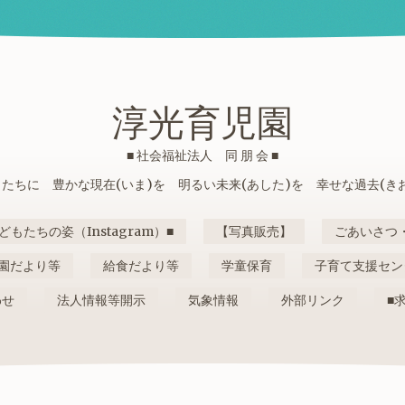
淳光育児園
■ 社会福祉法人 同 朋 会 ■
たちに 豊かな現在(いま)を 明るい未来(あした)を 幸せな過去(き
どもたちの姿（Instagram）■
【写真販売】
ごあいさつ
園だより等
給食だより等
学童保育
子育て支援セン
わせ
法人情報等開示
気象情報
外部リンク
■