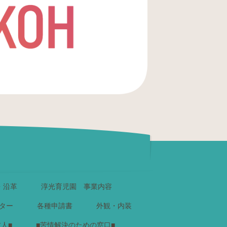
・沿革
淳光育児園 事業内容
ター
各種申請書
外観・内装
求人■
■苦情解決のための窓口■