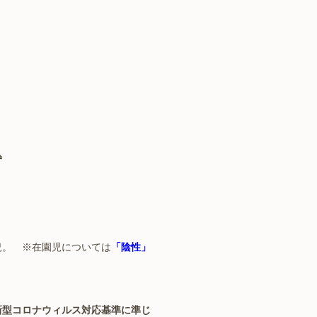
込
。 ※在園児については
「陰性」
新型コロナウィルス対応基準に準じ