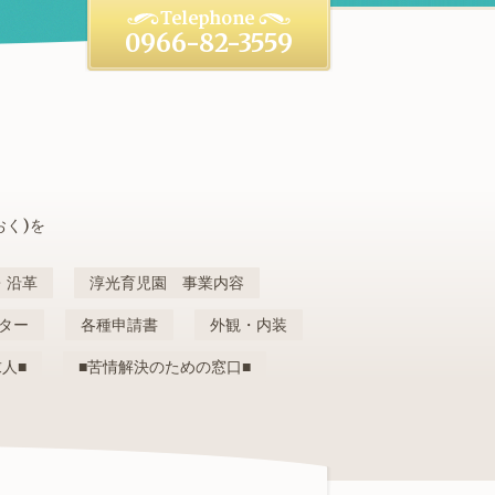
0966-82-3559
おく)を
・沿革
淳光育児園 事業内容
ター
各種申請書
外観・内装
求人■
■苦情解決のための窓口■