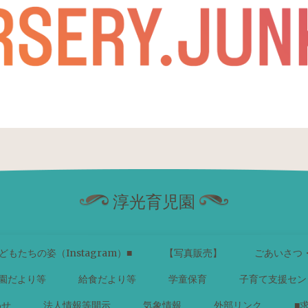
淳光育児園
どもたちの姿（Instagram）■
【写真販売】
ごあいさつ
園だより等
給食だより等
学童保育
子育て支援セン
わせ
法人情報等開示
気象情報
外部リンク
■