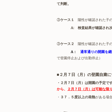
て判断。
③
ケース１
陽性が確認された子の
A: 検査結果が確認され次
③
ケース２
陽性が確認された子の
A：
通常通りの開園を継
で登園停止および出勤停止）
■２月７日（月）の登園自粛に
・２月７日（月）は開園の予定で
から
、
２月７日（月）は可能な限
・
３７．５度以上の発熱
がある場