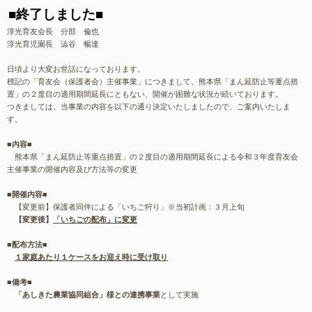
■終了しました■
淳光育友会長 分部 倫也
淳光育児園長 澁谷 暢達
日頃より大変お世話になっております。
標記の「育友会（保護者会）主催事業」につきまして、熊本県「まん延防止等重点措
置」の２度目の適用期間延長にともない、開催が困難な状況が続いております。
つきましては、当事業の内容を以下の通り決定いたしましたので、ご案内いたしま
す。
■内容■
熊本県「まん延防止等重点措置」の２度目の適用期間延長による令和３年度育友会
主催事業の開催内容及び方法等の変更
■開催内容■
【変更前】保護者同伴による「いちご狩り」※当初計画：３月上旬
【変更後】
「いちごの配布」に変更
■配布方法■
１家庭あたり１ケースをお迎え時に受け取り
■備考■
「あしきた農業協同組合」様との連携事業
として実施