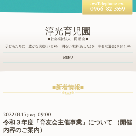
0966-82-3559
淳光育児園
■ 社会福祉法人 同 朋 会 ■
子どもたちに 豊かな現在(いま)を 明るい未来(あした)を 幸せな過去(きおく)を
MENU
■新着情報■
2022.03.15
09:00
(Tue)
令和３年度「育友会主催事業」について （開催
内容のご案内）