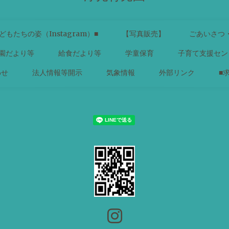
どもたちの姿（Instagram）■
【写真販売】
ごあいさつ
園だより等
給食だより等
学童保育
子育て支援セン
わせ
法人情報等開示
気象情報
外部リンク
■