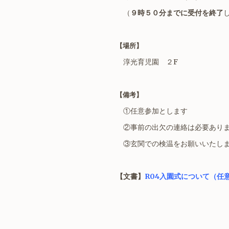
（
９時５０分までに受付を終了
【場所】
淳光育児園 ２
F
【備考】
①任意参加とします
②事前の出欠の連絡は必要あり
③玄関での検温をお願いいたし
【文書】
R04入園式について（任意