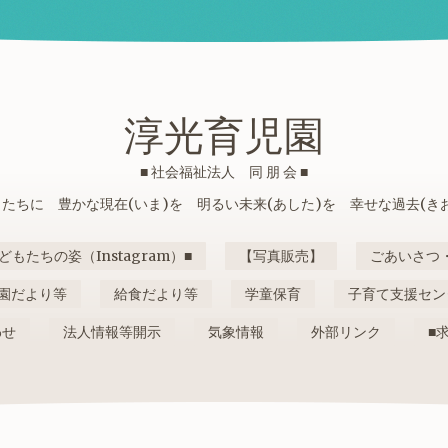
淳光育児園
■ 社会福祉法人 同 朋 会 ■
たちに 豊かな現在(いま)を 明るい未来(あした)を 幸せな過去(き
どもたちの姿（Instagram）■
【写真販売】
ごあいさつ
園だより等
給食だより等
学童保育
子育て支援セン
わせ
法人情報等開示
気象情報
外部リンク
■