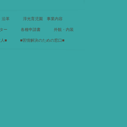
・沿革
淳光育児園 事業内容
ター
各種申請書
外観・内装
求人■
■苦情解決のための窓口■