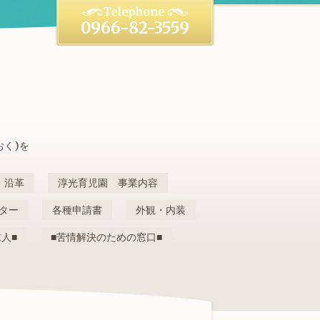
0966-82-3559
おく)を
・沿革
淳光育児園 事業内容
ター
各種申請書
外観・内装
求人■
■苦情解決のための窓口■