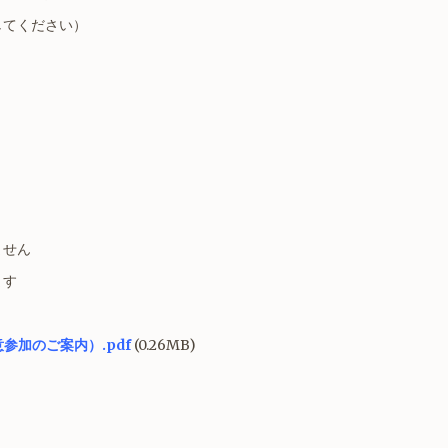
してください）
ません
ます
参加のご案内）.pdf
(0.26MB)