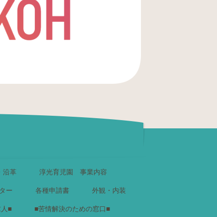
・沿革
淳光育児園 事業内容
ター
各種申請書
外観・内装
求人■
■苦情解決のための窓口■