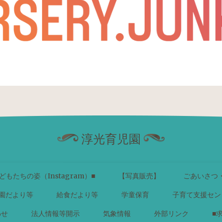
淳光育児園
どもたちの姿（Instagram）■
【写真販売】
ごあいさつ
園だより等
給食だより等
学童保育
子育て支援セン
わせ
法人情報等開示
気象情報
外部リンク
■