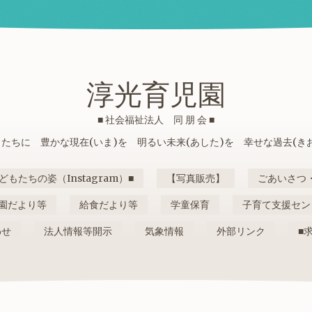
淳光育児園
■ 社会福祉法人 同 朋 会 ■
たちに 豊かな現在(いま)を 明るい未来(あした)を 幸せな過去(き
どもたちの姿（Instagram）■
【写真販売】
ごあいさつ
園だより等
給食だより等
学童保育
子育て支援セン
わせ
法人情報等開示
気象情報
外部リンク
■