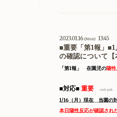
2023.01.16
13:45
(Mon)
■重要「第1報」■
の確認について【本
「第1報」 在園児の
陽性
■対応■
重要
rmh-pnh
1/16（月）現在 当園の
本日陽性反応が確認された