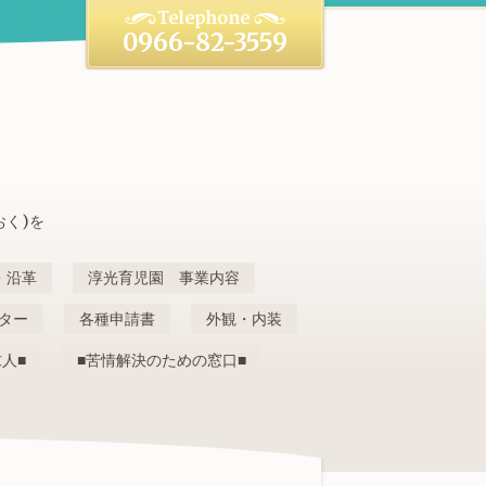
0966-82-3559
おく)を
・沿革
淳光育児園 事業内容
ター
各種申請書
外観・内装
求人■
■苦情解決のための窓口■