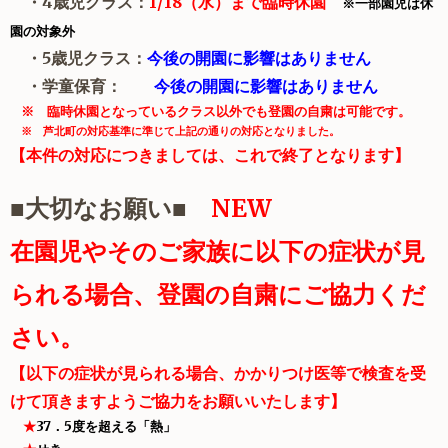
・4歳児クラス：
1/18（水）まで臨時休園
※一部園児は休
園の対象外
・5歳児クラス：
今後の開園に影響はありません
・学童保育：
今後の開園に影響はありません
※ 臨時休園となっているクラス以外でも登園の自粛は可能です。
※ 芦北町の対応基準に準じて上記の通りの対応となりました。
【本件の対応につきましては、これで終了となります】
■大切なお願い■
NEW
在園児やそのご家族に以下の症状が見
られる場合、登園の自粛にご協力くだ
さい。
【以下の症状が見られる場合、かかりつけ医等で検査を受
けて頂きますようご協力をお願いいたします】
★
37．5度を超える「熱」