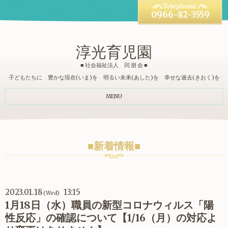
0966-82-3559
淳光育児園
■ 社会福祉法人 同 朋 会 ■
子どもたちに 豊かな現在(いま)を 明るい未来(あした)を 幸せな過去(きおく)を
MENU
■新着情報■
2023.01.18
13:15
(Wed)
1月18日（水）職員の新型コロナウィルス「陽
性反応」の確認について【1/16（月）の対応よ