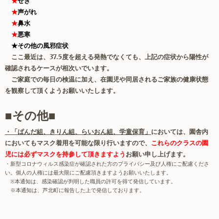
★
せき
★
声がれ
★
鼻水
★
悪寒
★その他の風邪症状
ここ最近は、37.5度を超える発熱でなくても、上記の症状から陽性が
確認されるケースが相次いでいます。
ご家庭での毎日の検温に加え、在園児や同居されるご家族の健康状態
を観察して頂くようお願いいたします。
■その他■
・「ぱんだ組、きりん組、らいおん組、学童保育」
においては、園舎内
においてもマスク着用を可能な限り行いますので
、
これらのクラスの園
児には必ずマスクを持参して頂きますよう
お願い申し上げます。
・新型コロナウィルス感染症が確認された方のプライバシー及び人権にご配慮くださ
い。個人の人権には最大限にご配慮頂きますようお願いいたします。
※
本通知は、感染確認が判明した職員の許可を得て発信しています。
※本通知は、芦北町に報告した上で発信しております。