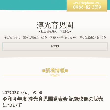
0966-82-3559
淳光育児園
■ 社会福祉法人 同 朋 会 ■
子どもたちに 豊かな現在(いま)を 明るい未来(あした)を 幸せな過去(きおく)を
MENU
■新着情報■
2023.02.09
09:00
(Thu)
令和４年度 淳光育児園発表会 記録映像の販売
について