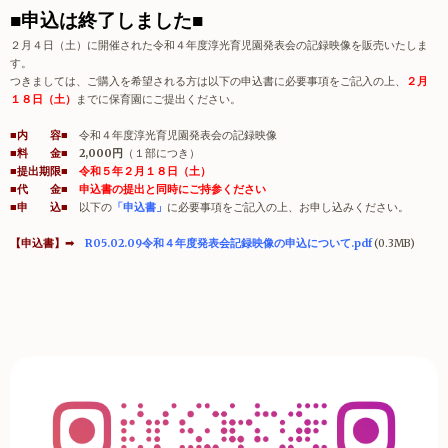
■申込は終了しました■
２月４日（土）に開催された令和４年度淳光育児園発表会の記録映像を販売いたしま
す。
つきましては、ご購入を希望される方は以下の申込書に必要事項をご記入の上、
２月
１８日（土）
までに保育園にご提出ください。
■内 容■
令和４年度淳光育児園発表会の記録映像
■料 金■
2,000
円
（１部につき）
■提出期限■
令和５年２月１８日（土）
■代 金■
申込書の提出と同時にご持参ください
■申 込■
以下の
「申込書」
に必要事項をご記入の上、お申し込みください。
【申込書】➟
R05.02.09令和４年度発表会記録映像の申込について.pdf
(0.3MB)