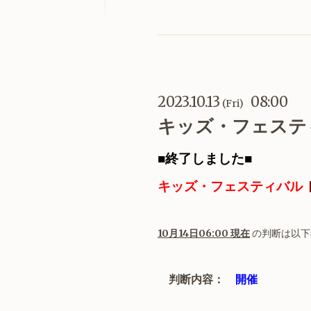
2023.10.13
08:00
(Fri)
キッズ・フェステ
■終了しました■
キッズ・フェスティバル
10
月
14
日06
:00 現在
の判断は以下
判断内容：
開催