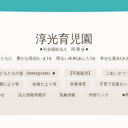
淳光育児園
■ 社会福祉法人 同 朋 会 ■
たちに 豊かな現在(いま)を 明るい未来(あした)を 幸せな過去(き
どもたちの姿（Instagram）■
【写真販売】
ごあいさつ
園だより等
給食だより等
学童保育
子育て支援セン
わせ
法人情報等開示
気象情報
外部リンク
■