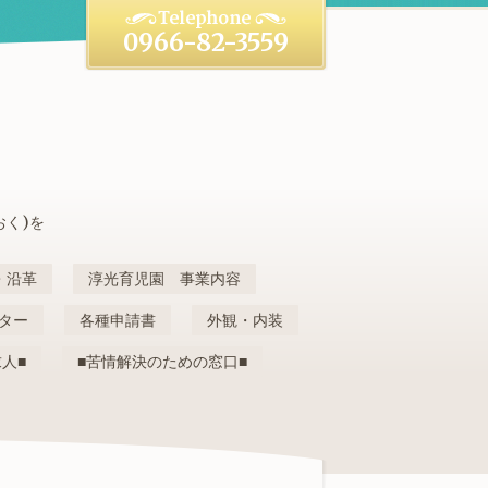
0966-82-3559
おく)を
・沿革
淳光育児園 事業内容
ター
各種申請書
外観・内装
求人■
■苦情解決のための窓口■