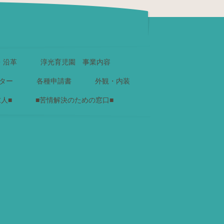
・沿革
淳光育児園 事業内容
ター
各種申請書
外観・内装
求人■
■苦情解決のための窓口■