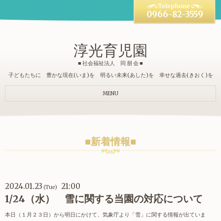
0966-82-3559
淳光育児園
■ 社会福祉法人 同 朋 会 ■
子どもたちに 豊かな現在(いま)を 明るい未来(あした)を 幸せな過去(きおく)を
MENU
■新着情報■
2024.01.23
21:00
(Tue)
1/24（水） 雪に関する当園の対応について
本日（１月２３日）から明日にかけて、気象庁より「雪」に関する情報が出ていま