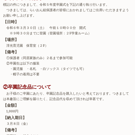
標記の件につきまして、令和５年度卒園式を下記の通り執り行います。
つきましては、らいおん組保護者の皆様におかれましてはご出席いただきますよう
お願い申し上げます。
【日時】
令和６年３月３０日（土） 午前１０時００分 開式
※９時３０分までに登園（登園場所：２F学童ルーム）
【場所】
淳光育児園 保育室（２
F
）
【備考】
①保護者（同居家族のみ）２名まで参加可能
②卒園生は以下の服装
・園児服 ・名札 ・白ソックス（タイツでも可）
・帽子の着用は不要
②卒園記念品について
お子様のご卒園にあたり、卒園記念品を購入したいと考えております。つきまして
は本趣旨にご理解を賜りたく、記念品代を収めて頂ければ幸甚です。
【金額】
1,000
円
【納入期日】
３月８日（金）
【備考】