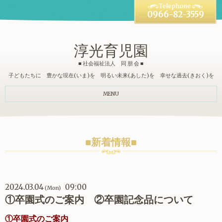
0966-82-3559
淳光育児園
■ 社会福祉法人 同 朋 会 ■
子どもたちに 豊かな現在(いま)を 明るい未来(あした)を 幸せな過去(きおく)を
MENU
■新着情報■
2024.03.04
09:00
(Mon)
①卒園式のご案内 ②卒園記念品について
①卒園式のご案内