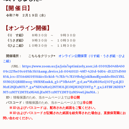
【開 催 日】
令和７年 ２月１９日（水）
【オンライン開催】
《り す
組
》
８時３０分 ～ ９時３０分
《うさぎ組
》
９時３０分 ～ １０時３０分
《ひよこ組
》
１０時３０分 ～ １１時３０分
開催場所：
こちらをクリック⇨
オンライン公開保育（りす組・うさぎ組・ひよ
こ組）
（URL：
https://www.zoom.us/ja/join?optimizely_user_id=03092b048b450
09c227be39c697dc3b3&amp_device_id=00410113-49f7-420d-9d06-d32273d590
85&_ics=1731661431938&irclickid=%7Efc%7E159bdgjoklkmdfgnukbcf86XYRL
SVMQXQRHIEwog-5WRNExuk&_gl=1*3fh469*_gcl_au*MzM0NzQ3OTgzLjE3
MzE2NjExMTI.*_ga*NDUxMzQ2NTM3LjE3MjM3NjY3NTg.*_ga_L8TBF28DDX*
MTczMTY2MTExMi41LjEuMTczMTY2MTQzMS4wLjAuMA..
）
I
D
：
情報保護のため、当ホームページ上では
非公開
パスコード：
情報保護のため、当ホームページ上では
非公開
※ ID および パスコード は、配布された紙面をご覧ください。
※ ID および パスコード が記載された紙面を紛失等された場合は、直接保育園にお
問い合わせください。