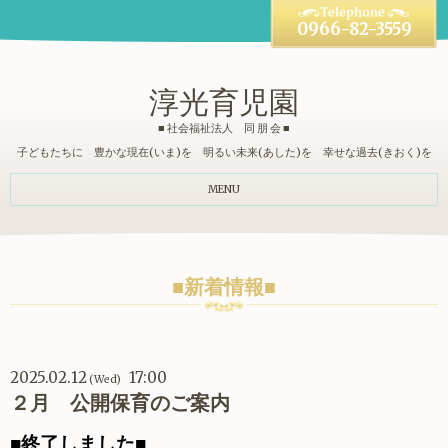
0966-82-3559
淳光育児園
■ 社会福祉法人 同 朋 会 ■
子どもたちに 豊かな現在(いま)を 明るい未来(あした)を 幸せな過去(きおく)を
MENU
■新着情報■
2025.02.12
17:00
(Wed)
２月 公開保育のご案内
■終了しました■