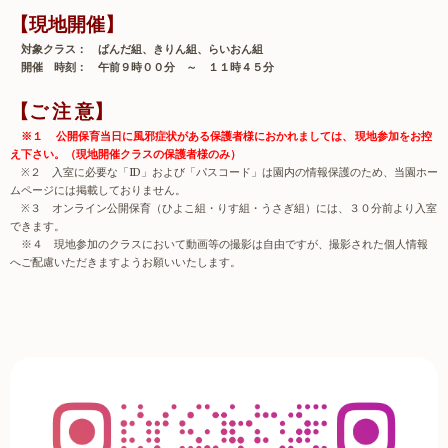
【現地開催】
対象クラス： ぱんだ組、きりん組、らいおん組
開催 時刻： 午前９時００分 ～ １１時４５分
【ご 注 意】
※１ 公開保育当日に風邪症状がある保護者様におかれましては、 現地参加をお控
え下さい。（現地開催クラスの保護者様のみ）
※
２ 入室に必要な「
ID
」および「パスコード」は園内の情報保護のため、当園ホー
ムページには掲載しておりません。
※
３ オンライン公開保育（ひよこ組・りす組・うさぎ組）には、３０分前より入室
できます。
※４ 現地参加のクラスにおいて動画等の撮影は自由ですが、撮影された個人情報
へご配慮いただきますようお願いいたします。