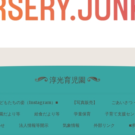
淳光育児園
どもたちの姿（Instagram）■
【写真販売】
ごあいさつ
園だより等
給食だより等
学童保育
子育て支援セン
わせ
法人情報等開示
気象情報
外部リンク
■