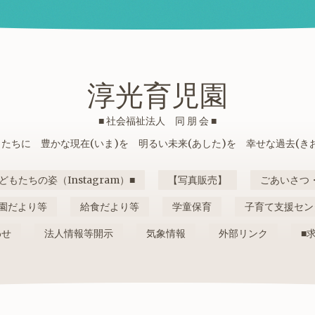
淳光育児園
■ 社会福祉法人 同 朋 会 ■
たちに 豊かな現在(いま)を 明るい未来(あした)を 幸せな過去(き
どもたちの姿（Instagram）■
【写真販売】
ごあいさつ
園だより等
給食だより等
学童保育
子育て支援セン
わせ
法人情報等開示
気象情報
外部リンク
■