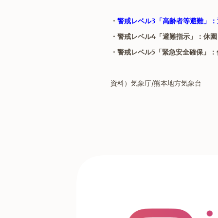
・
警戒レベル3「高齢者等避難」：
・警戒レベル4「避難指示」：休園
・警戒レベル5「緊急安全確保」：
資料）気象庁/熊本地方気象台