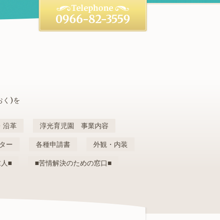
0966-82-3559
おく)を
・沿革
淳光育児園 事業内容
ター
各種申請書
外観・内装
求人■
■苦情解決のための窓口■