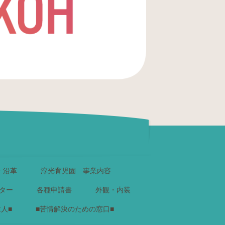
・沿革
淳光育児園 事業内容
ター
各種申請書
外観・内装
求人■
■苦情解決のための窓口■