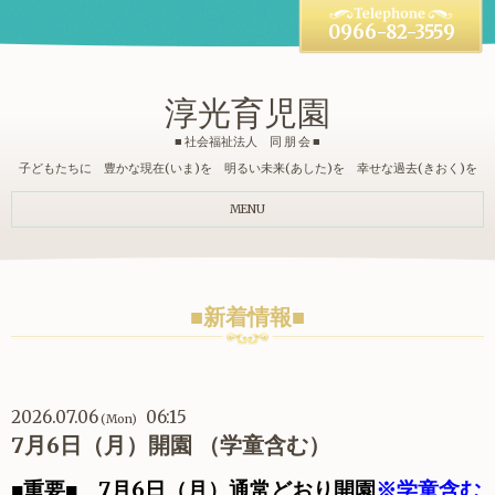
0966-82-3559
淳光育児園
■ 社会福祉法人 同 朋 会 ■
子どもたちに 豊かな現在(いま)を 明るい未来(あした)を 幸せな過去(きおく)を
MENU
■新着情報■
2026.07.06
06:15
(Mon)
7月6日（月）開園 （学童含む）
■重要■
7月6日（月）通常どおり開園
※学童含む